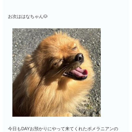
お次ははなちゃん🐶
今日もDAYお預かりにやって来てくれたポメラニアンの