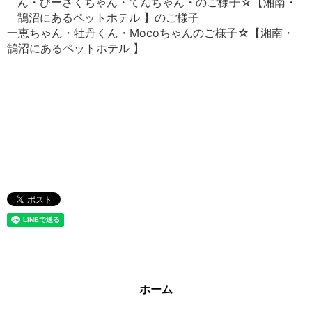
ん・びーさくちゃん・てんちゃん・のご様子☆【湘南・
鵠沼にあるペットホテル 】のご様子
一恵ちゃん・牡丹くん・Mocoちゃんのご様子☆【湘南・
鵠沼にあるペットホテル 】
ホーム