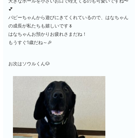
大きなボールを小さいお口で咥えてるのも可愛いですね〜
💕
パピーちゃんから遊びにきてくれているので、はなちゃん
の成長が私たちも嬉しいです🌷
はなちゃんお預かりお疲れさまだね！
もうすぐ1歳だね～🎉
お次はソウルくん🐶