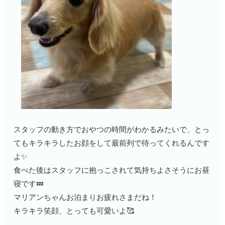
スタッフの動き方でおやつの時間がわかるみたいで、とっ
てもキラキラしたお顔をして最前列で待ってくれるんです
よ✨
食べた後はスタッフに抱っこされて気持ちよさそうにお昼
寝です💤
マリアンちゃんお泊まりお疲れさまだね！
キラキラ笑顔、とっても可愛いよ🥰