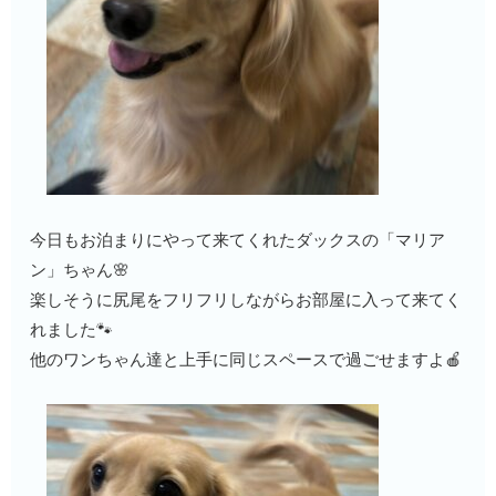
今日もお泊まりにやって来てくれたダックスの「マリア
ン」ちゃん🌸
楽しそうに尻尾をフリフリしながらお部屋に入って来てく
れました🐾
他のワンちゃん達と上手に同じスペースで過ごせますよ🍎