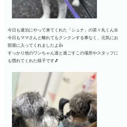
今日も連泊にやって来てくれた「シュナ」の茶々丸くん🌼
今日もママさんと離れてもクンクンする事なく、元気にお
部屋に入ってくれましたよ👍
すっかり他のワンちゃん達と過ごすこの場所やスタッフに
も慣れてくれた様子です🎵