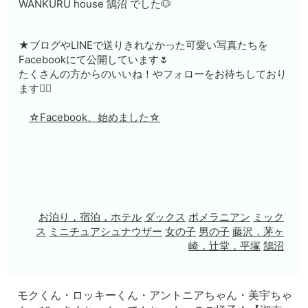
WANKURU house 鵠沼 でした🐶
★ブログやLINEで送りきれなかった可愛い写真たちを
Facebookにて公開しています🌷
たくさんの方からのいいね！やフォローをお待ちしており
ます🙇‍♀️
☆Facebook、始めました☆
お泊り，宿泊，ホテル
ダックス
ポメラニアン
ミック
ス
ミニチュアシュナウザー
女の子
男の子
藤沢，茅ヶ
崎，辻堂，平塚
鵠沼
モクくん・ロッキーくん・アントニアちゃん・美宇ちゃ