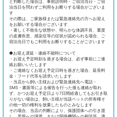
と判断した場合は、事前説明時・ご宿泊当日・ご宿
泊当日を問わずご利用をお断りする場合がございま
す
その際は、ご家族様または緊急連絡先の方へお迎え
をお願いする場合がございます
・著しく不衛生な状態や、明らかな体調不良、重度
の皮膚疾患、感染症等の症状が認められる場合、ご
宿泊当日でもご利用をお断りすることがございます
●お迎え遅延・連絡不能時について
・お迎え予定時刻を過ぎる場合は、必ず事前にご連
絡お願いいたします
・ご連絡なくお迎え予定日時を過ぎた場合、延長料
金・フード代等を請求いたします
・当店から飼い主様および緊急連絡先へ電話・
SMS・書面等による催告を行った後も連絡が取れ
ず、かつお迎え予定日より7日間経過してもお引き取
りがない場合は、飼い主様が当該ペットの所有権そ
の他一切の権利を放棄したものとみなします
その場合、当店の判断により、保護団体への引き渡
し、里親への譲渡、または関係機関への相談等、適