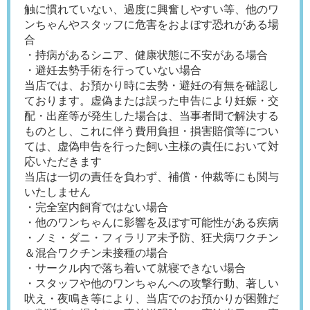
触に慣れていない、過度に興奮しやすい等、他のワ
ンちゃんやスタッフに危害をおよぼす恐れがある場
合
・持病があるシニア、健康状態に不安がある場合
・避妊去勢手術を行っていない場合
当店では、お預かり時に去勢・避妊の有無を確認し
ております。虚偽または誤った申告により妊娠・交
配・出産等が発生した場合は、当事者間で解決する
ものとし、これに伴う費用負担・損害賠償等につい
ては、虚偽申告を行った飼い主様の責任において対
応いただきます
当店は一切の責任を負わず、補償・仲裁等にも関与
いたしません
・完全室内飼育ではない場合
・他のワンちゃんに影響を及ぼす可能性がある疾病
・ノミ・ダニ・フィラリア未予防、狂犬病ワクチン
＆混合ワクチン未接種の場合
・サークル内で落ち着いて就寝できない場合
・スタッフや他のワンちゃんへの攻撃行動、著しい
吠え・夜鳴き等により、当店でのお預かりが困難だ