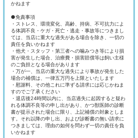
かねます
●免責事項
・ストレス、環境変化、高齢、持病、不可抗力によ
る体調不良・ケガ・死亡・逃走・事故等につきまし
ては、当店に重大な過失がある場合を除き、一切の
責任を負いかねます
・他犬・スタッフ・第三者への噛みつき等により損
害が発生した場合、治療費・損害賠償等は飼い主様
のご負担となる場合があります
・万が一、当店の重大な過失により事故が発生した
場合の補償は、一律五万円を上限といたします
・慰謝料、その他これに準ずる請求には応じかねま
すのでご了承ください
・退店後24時間以内に、当店過失に起因すると疑わ
れる体調不良等の申し出があり、かつ獣医師の診断
書が提示された場合に限り、上記補償の対象としま
す。それ以降の申し出、および診断書の無い請求に
つきましては、理由の如何を問わず一切の責任を負
いかねます