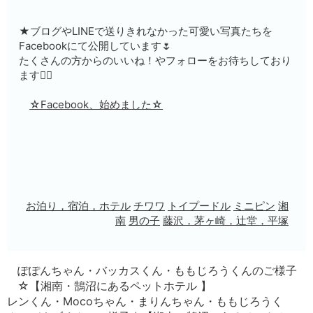
★ブログやLINEで送りきれなかった可愛い写真たちを
Facebookにて公開しています🌷
たくさんの方からのいいね！やフォローをお待ちしており
ます🙇‍♀️
☆Facebook、始めました☆
お泊り，宿泊，ホテル
チワワ
トイプードル
ミニピン
湘
南
男の子
藤沢，茅ヶ崎，辻堂，平塚
ぽぽんちゃん・バッカスくん・ももじろうくんのご様子
☆【湘南・鵠沼にあるペットホテル 】
レンくん・Mocoちゃん・まりんちゃん・ももじろうく