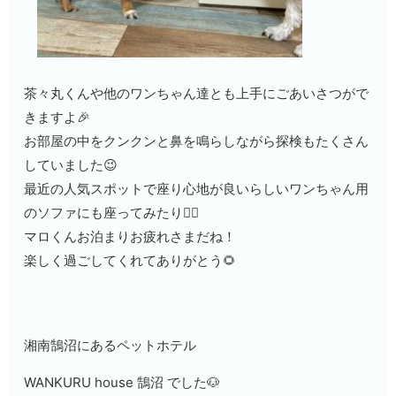
茶々丸くんや他のワンちゃん達とも上手にごあいさつがで
きますよ🎉
お部屋の中をクンクンと鼻を鳴らしながら探検もたくさん
していました😉
最近の人気スポットで座り心地が良いらしいワンちゃん用
のソファにも座ってみたり👌🏻
マロくんお泊まりお疲れさまだね！
楽しく過ごしてくれてありがとう🌻
湘南鵠沼にあるペットホテル
WANKURU house 鵠沼 でした🐶