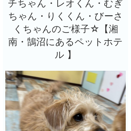
チちゃん・レオくん・むぎ
ちゃん・りくくん・びーさ
くちゃんのご様子☆【湘
南・鵠沼にあるペットホテ
ル 】