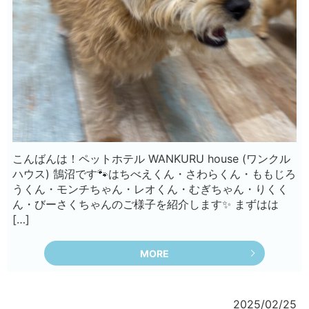
こんばんは！ペットホテル WANKURU house (ワンクル
ハウス) 鵠沼です🐾はちべえくん・さわらくん・ももじろ
うくん・モンチちゃん・レオくん・むぎちゃん・りくく
ん・びーさくちゃんのご様子を紹介します✨ まずはは
[…]
MORE
2025/02/25