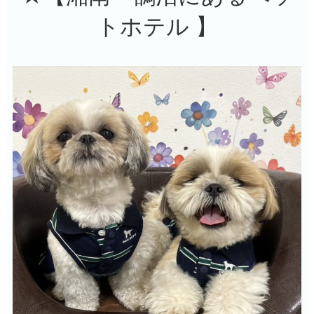
トホテル 】