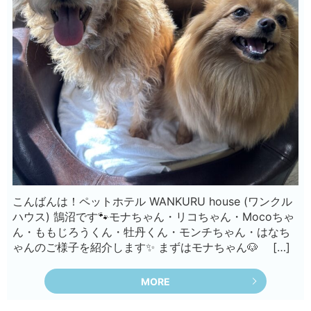
こんばんは！ペットホテル WANKURU house (ワンクル
ハウス) 鵠沼です🐾モナちゃん・リコちゃん・Mocoちゃ
ん・ももじろうくん・牡丹くん・モンチちゃん・はなち
ゃんのご様子を紹介します✨ まずはモナちゃん🐶 […]
MORE