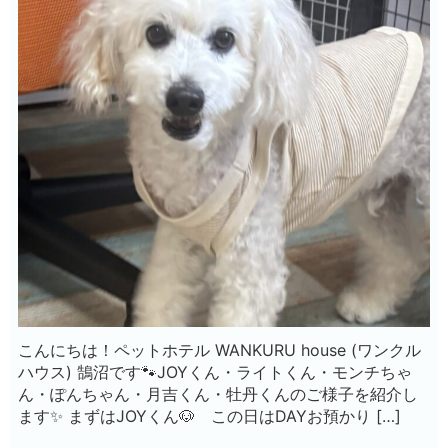
こんにちは！ペットホテル WANKURU house (ワンクル
ハウス) 鵠沼です🐾JOYくん・ライトくん・モンチちゃ
ん・ぽんちゃん・月吉くん・牡丹くんのご様子を紹介し
ます✨ まずはJOYくん🐶 この日はDAYお預かり […]