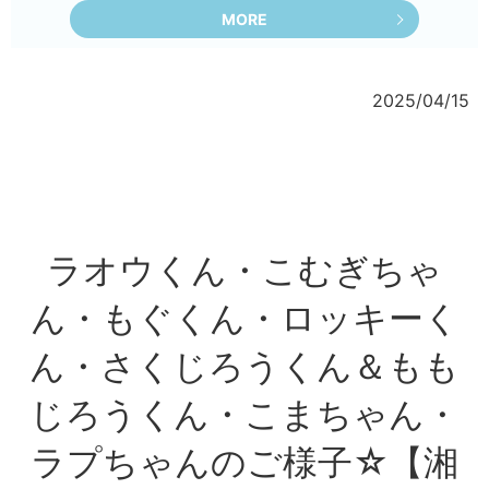
MORE
2025/04/15
ラオウくん・こむぎちゃ
ん・もぐくん・ロッキーく
ん・さくじろうくん＆もも
じろうくん・こまちゃん・
ラプちゃんのご様子☆【湘