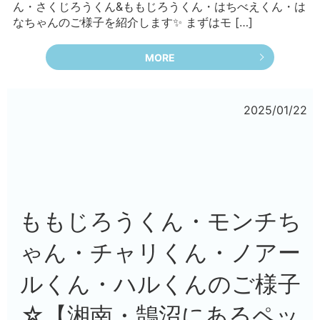
ん・さくじろうくん&ももじろうくん・はちべえくん・は
なちゃんのご様子を紹介します✨ まずはモ […]
MORE
2025/01/22
ももじろうくん・モンチち
ゃん・チャリくん・ノアー
ルくん・ハルくんのご様子
☆【湘南・鵠沼にあるペッ