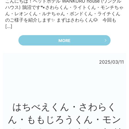
こんにちは！ペットホテル WANKURU house (ワンクル
ハウス) 鵠沼です🐾さわらくん・ライトくん・モンチちゃ
ん・レオンくん・ルナちゃん・ボンドくん・ライチくん
のご様子を紹介します✨ まずはさわらくん🐶 今回も
[…]
MORE
2025/03/11
はちべえくん・さわらく
ん・ももじろうくん・モン