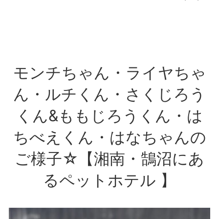
モンチちゃん・ライヤちゃ
ん・ルチくん・さくじろう
くん&ももじろうくん・は
ちべえくん・はなちゃんの
ご様子☆【湘南・鵠沼にあ
るペットホテル 】