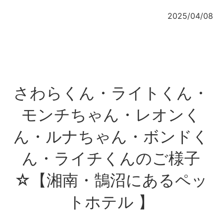
2025/04/08
さわらくん・ライトくん・
モンチちゃん・レオンく
ん・ルナちゃん・ボンドく
ん・ライチくんのご様子
☆【湘南・鵠沼にあるペッ
トホテル 】