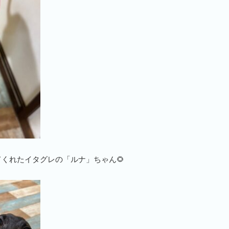
てくれたイタグレの「ルナ」ちゃん🌻