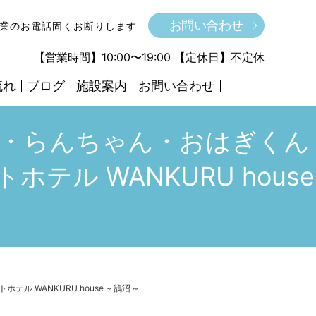
お問い合わせ
営業のお電話固くお断りします
【営業時間】10:00〜19:00 【定休日】不定休
流れ
ブログ
施設案内
お問い合わせ
search
・らんちゃん・おはぎくん
ル WANKURU house
ANKURU house ~ 鵠沼 ~