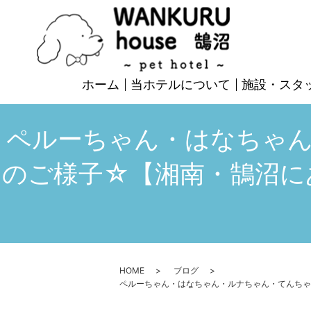
ホーム
当ホテルについて
施設・スタ
ペルーちゃん・はなちゃ
のご様子☆【湘南・鵠沼にある
HOME
ブログ
ペルーちゃん・はなちゃん・ルナちゃん・てんちゃん・ら