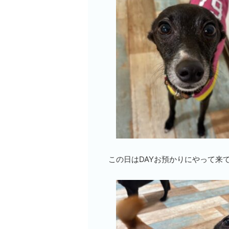
この日はDAYお預かりにやって来