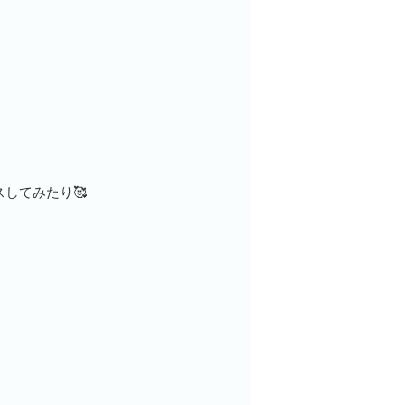
してみたり🥰