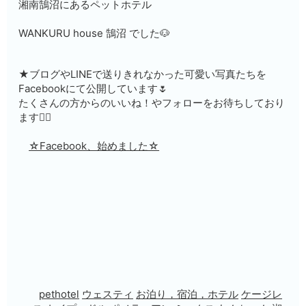
湘南鵠沼にあるペットホテル
WANKURU house 鵠沼 でした🐶
★ブログやLINEで送りきれなかった可愛い写真たちを
Facebookにて公開しています🌷
たくさんの方からのいいね！やフォローをお待ちしており
ます🙇‍♀️
☆Facebook、始めました☆
pethotel
ウェスティ
お泊り，宿泊，ホテル
ケージレ