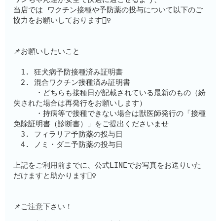
当店では ワクチン接種や予防薬の投与について以下のご
協力をお願いしております🙇‍♀️
📌お願いしたいこと
　1. 狂犬病予防接種済み証明書
　2. 混合ワクチン接種済み証明書　　
　　　・どちらも接種日が記載されている最新のもの（紛
失された場合は再発行をお願いします）
　　　・持病等で接種できない場合は獣医師発行の「接種
免除証明書（診断書）」をご提出くださいませ
　3. フィラリア予防薬の投与日
　4. ノミ・ダニ予防薬の投与日
上記をご利用前までに、公式LINEでお写真をお送りいた
だけますと助かります🙇‍♀️
📌ご注意下さい！