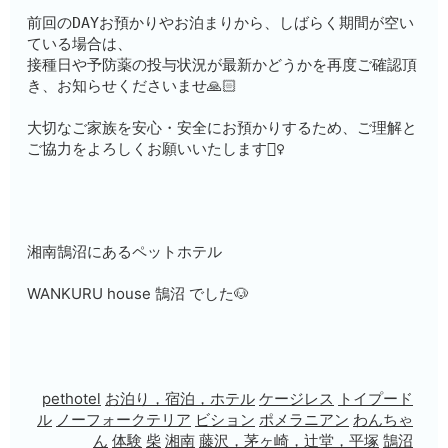
前回のDAYお預かりやお泊まりから、しばらく期間が空い
ている場合は、
接種日や予防薬の投与状況が最新かどうかを再度ご確認頂
き、お知らせくださいませ🙏🏻
大切なご家族を安心・安全にお預かりするため、ご理解と
ご協力をよろしくお願いいたします🙇‍♀️
湘南鵠沼にあるペットホテル
WANKURU house 鵠沼 でした🐶
pethotel
お泊り，宿泊，ホテル
ケージレス
トイプード
ル
ノーフォークテリア
ビション
ポメラニアン
わんちゃ
ん
体験
柴
湘南
藤沢，茅ヶ崎，辻堂，平塚
鵠沼