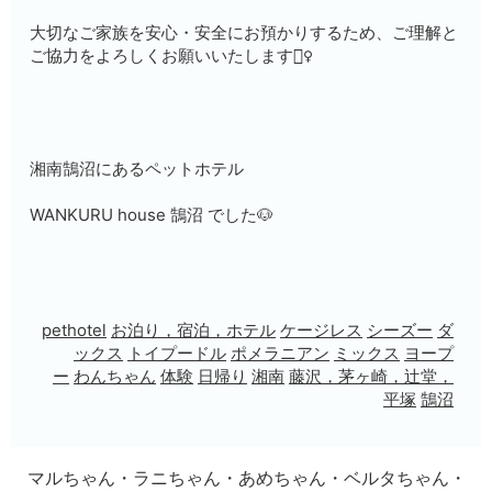
大切なご家族を安心・安全にお預かりするため、ご理解と
ご協力をよろしくお願いいたします🙇‍♀️
湘南鵠沼にあるペットホテル
WANKURU house 鵠沼 でした🐶
pethotel
お泊り，宿泊，ホテル
ケージレス
シーズー
ダ
ックス
トイプードル
ポメラニアン
ミックス
ヨープ
ー
わんちゃん
体験
日帰り
湘南
藤沢，茅ヶ崎，辻堂，
平塚
鵠沼
マルちゃん・ラニちゃん・あめちゃん・ベルタちゃん・