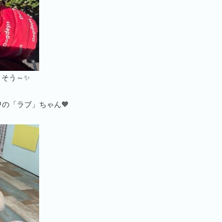
そう～✨
の「ラブ」ちゃん🧡