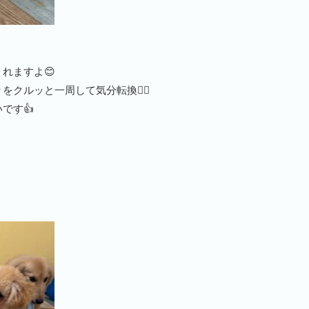
れますよ😊
クルッと一周して気分転換🙆‍♂️
です👍