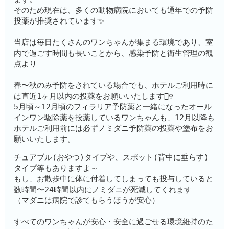
そのため現在は、多くの動物病院においても通年での予防
投薬が推奨されています✨
当店は毎日たくさんのワンちゃんが集まる環境であり、室
内で過ごす時間も長いことから、感染予防と衛生管理の観
点より
春〜秋のみ予防をされている場合でも、ホテルご利用時に
は直近1ヶ月以内の投薬をお願いいたします🙇‍♀️
5月頃～12月頃のフィラリア予防薬と一緒になったオール
インワン駆除薬を投薬しているワンちゃんも、12月以降も
ホテルご利用前には必ずノミダニ予防薬の投薬や塗布をお
願いいたします。
チュアブル(おやつ)タイプや、スポット(背中に垂らす)
タイプ等もありますよ～
もし、お散歩中に体に付着してしまっても投与していると
数時間〜24時間以内にノミダニが死滅してくれます
（マダニは病院で診てもらうほうが安心）
すべてのワンちゃんが安心・安全に過ごせる環境維持のた