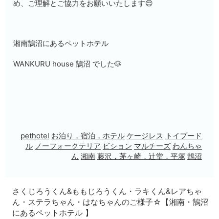
め、ご理解とご協力をお願いいたします😌
湘南鵠沼にあるペットホテル
WANKURU house 鵠沼 でした🐶
pethotel
お泊り，宿泊，ホテル
ケージレス
トイプード
ル
ノーフォークテリア
ビション
マルチーズ
わんちゃ
ん
湘南
藤沢，茅ヶ崎，辻堂，平塚
鵠沼
さくじろうくん&ももじろうくん・ラキくん&レアちゃ
ん・ステラちゃん・はなちゃんのご様子☆【湘南・鵠沼
にあるペットホテル 】