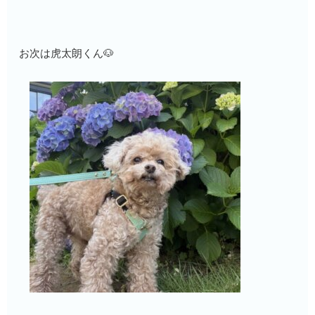
お次は虎太朗くん🐶