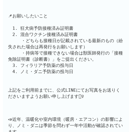
📌お願いしたいこと
　1. 狂犬病予防接種済み証明書
　2. 混合ワクチン接種済み証明書　　
　　　・どちらも接種日が記載されている最新のもの（紛
失された場合は再発行をお願いします）
　　　・持病等で接種できない場合は獣医師発行の「接種
免除証明書（診断書）」をご提出ください。
　3. フィラリア予防薬の投与日
　4. ノミ・ダニ予防薬の投与日
上記をご利用前までに、公式LINEにてお写真をお送りく
ださいますようお願い申し上げます🙇‍♀️
📣近年、温暖化や室内環境（暖房・エアコン）の影響によ
り、ノミ・ダニは季節を問わず一年中活動が確認されてい
ます。