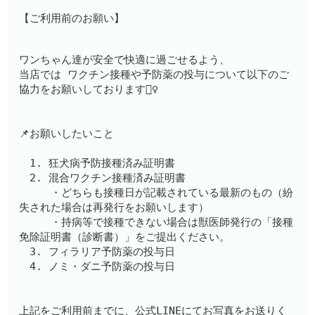
【ご利用前のお願い】
ワンちゃん達が安全で快適に過ごせるよう、
当店では ワクチン接種や予防薬の投与について以下のご
協力をお願いしております🙇‍♀️
📌お願いしたいこと
　1. 狂犬病予防接種済み証明書
　2. 混合ワクチン接種済み証明書　　
　　　・どちらも接種日が記載されている最新のもの（紛
失された場合は再発行をお願いします）
　　　・持病等で接種できない場合は獣医師発行の「接種
免除証明書（診断書）」をご提出ください。
　3. フィラリア予防薬の投与日
　4. ノミ・ダニ予防薬の投与日
上記をご利用前までに、公式LINEにてお写真をお送りく