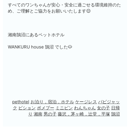
すべてのワンちゃんが安心・安全に過ごせる環境維持のた
め、ご理解とご協力をお願いいたします😌
湘南鵠沼にあるペットホテル
WANKURU house 鵠沼 でした🐶
pethotel
お泊り，宿泊，ホテル
ケージレス
パピジャッ
ク
ビション
ポメプー
ミニピン
わんちゃん
女の子
日帰
り
湘南
男の子
藤沢，茅ヶ崎，辻堂，平塚
鵠沼