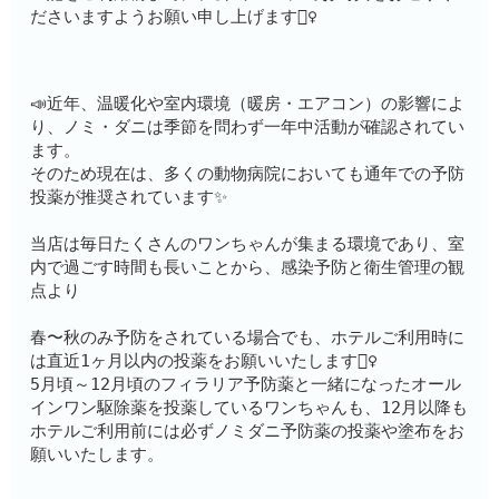
ださいますようお願い申し上げます🙇‍♀️
📣近年、温暖化や室内環境（暖房・エアコン）の影響によ
り、ノミ・ダニは季節を問わず一年中活動が確認されてい
ます。
そのため現在は、多くの動物病院においても通年での予防
投薬が推奨されています✨
当店は毎日たくさんのワンちゃんが集まる環境であり、室
内で過ごす時間も長いことから、感染予防と衛生管理の観
点より
春〜秋のみ予防をされている場合でも、ホテルご利用時に
は直近1ヶ月以内の投薬をお願いいたします🙇‍♀️
5月頃～12月頃のフィラリア予防薬と一緒になったオール
インワン駆除薬を投薬しているワンちゃんも、12月以降も
ホテルご利用前には必ずノミダニ予防薬の投薬や塗布をお
願いいたします。