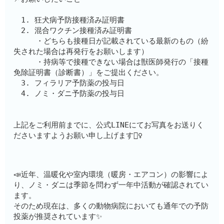
　1. 狂犬病予防接種済み証明書
　2. 混合ワクチン接種済み証明書　　
　　　・どちらも接種日が記載されている最新のもの（紛
失された場合は再発行をお願いします）
　　　・持病等で接種できない場合は獣医師発行の「接種
免除証明書（診断書）」をご提出ください。
　3. フィラリア予防薬の投与日
　4. ノミ・ダニ予防薬の投与日
上記をご利用前までに、公式LINEにてお写真をお送りく
ださいますようお願い申し上げます🙇‍♀️
📣近年、温暖化や室内環境（暖房・エアコン）の影響によ
り、ノミ・ダニは季節を問わず一年中活動が確認されてい
ます。
そのため現在は、多くの動物病院においても通年での予防
投薬が推奨されています✨