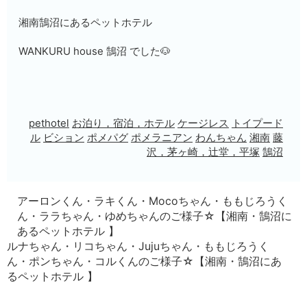
湘南鵠沼にあるペットホテル
WANKURU house 鵠沼 でした🐶
pethotel
お泊り，宿泊，ホテル
ケージレス
トイプード
ル
ビション
ポメパグ
ポメラニアン
わんちゃん
湘南
藤
沢，茅ヶ崎，辻堂，平塚
鵠沼
アーロンくん・ラキくん・Mocoちゃん・ももじろうく
ん・ララちゃん・ゆめちゃんのご様子☆【湘南・鵠沼に
あるペットホテル 】
ルナちゃん・リコちゃん・Jujuちゃん・ももじろうく
ん・ポンちゃん・コルくんのご様子☆【湘南・鵠沼にあ
るペットホテル 】