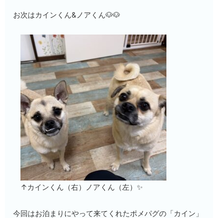
お次はカインくん&ノアくん🐶🐶
↑カインくん（右）ノアくん（左）✨
今回はお泊まりにやって来てくれたポメパグの「カイン」