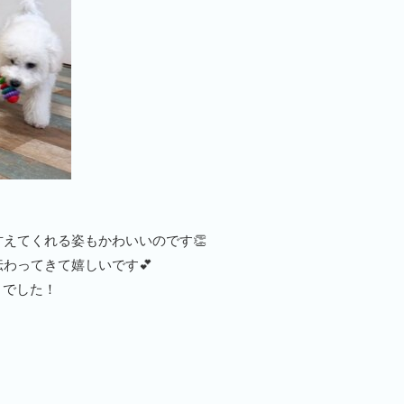
えてくれる姿もかわいいのです👏
わってきて嬉しいです💕
までした！