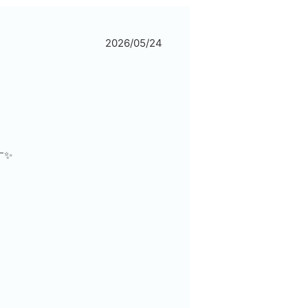
2026/05/24
す✨