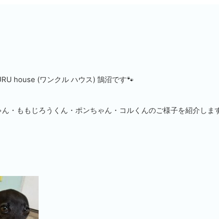
 house (ワンクル ハウス) 鵠沼です🐾
ちゃん・ももじろうくん・ポンちゃん・コルくんのご様子を紹介しま