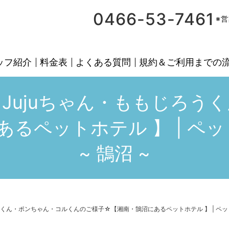
0466-53-7461
※
ッフ紹介
料金表
よくある質問
規約＆ご利用までの
Jujuちゃん・ももじろう
ペットホテル 】 | ペットホテ
~ 鵠沼 ~
・ポンちゃん・コルくんのご様子☆【湘南・鵠沼にあるペットホテル 】 | ペットホテル 