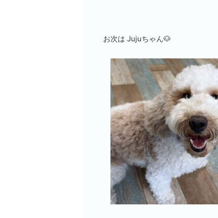
お次は Jujuちゃん🐶