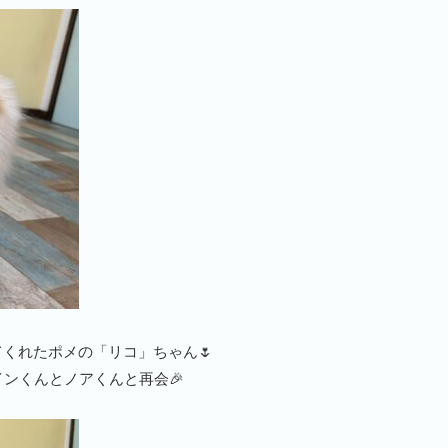
てくれたポメの「リコ」ちゃん🌷
ンくんとノアくんと再会🎉