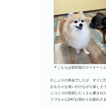
↑こちらは初対面のマイキーくん
久しぶりの再会でしたが、すぐに
おもちゃを追いかけながら楽しそう
ニコニコの笑顔にたくさん癒された1日
リコちゃんDAYお預かりお疲れさ