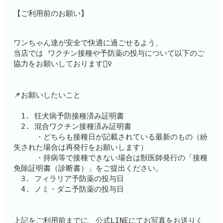
【ご利用前のお願い】
ワンちゃん達が安全で快適に過ごせるよう、
当店では ワクチン接種や予防薬の投与について以下のご
協力をお願いしております🙇‍♀️
📌お願いしたいこと
　1. 狂犬病予防接種済み証明書
　2. 混合ワクチン接種済み証明書　　
　　　・どちらも接種日が記載されている最新のもの（紛
失された場合は再発行をお願いします）
　　　・持病等で接種できない場合は獣医師発行の「接種
免除証明書（診断書）」をご提出ください。
　3. フィラリア予防薬の投与日
　4. ノミ・ダニ予防薬の投与日
上記をご利用前までに、公式LINEにてお写真をお送りく