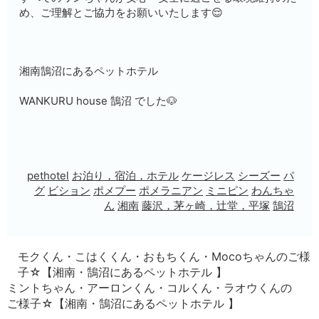
め、ご理解とご協力をお願いいたします😌
湘南鵠沼にあるペットホテル
WANKURU house 鵠沼 でした🐶
pethotel
お泊り，宿泊，ホテル
ケージレス
シーズー
パ
グ
ビション
ポメプー
ポメラニアン
ミニピン
わんちゃ
ん
湘南
藤沢，茅ヶ崎，辻堂，平塚
鵠沼
モクくん・こはくくん・おもちくん・Mocoちゃんのご様
子☆【湘南・鵠沼にあるペットホテル 】
ミントちゃん・アーロンくん・コルくん・ラオウくんの
ご様子☆【湘南・鵠沼にあるペットホテル 】