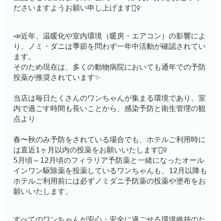
ださいますようお願い申し上げます🙇‍♀️
📣近年、温暖化や室内環境（暖房・エアコン）の影響によ
り、ノミ・ダニは季節を問わず一年中活動が確認されてい
ます。
そのため現在は、多くの動物病院においても通年での予防
投薬が推奨されています✨
当店は毎日たくさんのワンちゃんが集まる環境であり、室
内で過ごす時間も長いことから、感染予防と衛生管理の観
点より
春〜秋のみ予防をされている場合でも、ホテルご利用時に
は直近1ヶ月以内の投薬をお願いいたします🙇‍♀️
5月頃～12月頃のフィラリア予防薬と一緒になったオール
インワン駆除薬を投薬しているワンちゃんも、12月以降も
ホテルご利用前には必ずノミダニ予防薬の投薬や塗布をお
願いいたします。
すべてのワンちゃんが安心・安全に過ごせる環境維持のた