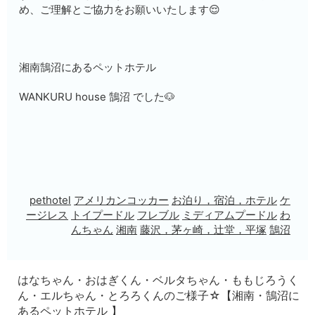
め、ご理解とご協力をお願いいたします😌
湘南鵠沼にあるペットホテル
WANKURU house 鵠沼 でした🐶
pethotel
アメリカンコッカー
お泊り，宿泊，ホテル
ケ
ージレス
トイプードル
フレブル
ミディアムプードル
わ
んちゃん
湘南
藤沢，茅ヶ崎，辻堂，平塚
鵠沼
はなちゃん・おはぎくん・ベルタちゃん・ももじろうく
ん・エルちゃん・とろろくんのご様子☆【湘南・鵠沼に
あるペットホテル 】