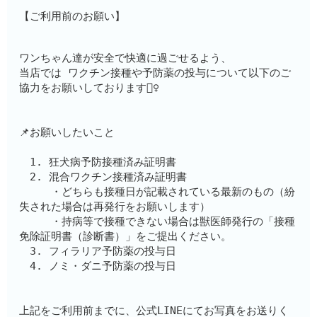
【ご利用前のお願い】
ワンちゃん達が安全で快適に過ごせるよう、
当店では ワクチン接種や予防薬の投与について以下のご
協力をお願いしております🙇‍♀️
📌お願いしたいこと
　1. 狂犬病予防接種済み証明書
　2. 混合ワクチン接種済み証明書　　
　　　・どちらも接種日が記載されている最新のもの（紛
失された場合は再発行をお願いします）
　　　・持病等で接種できない場合は獣医師発行の「接種
免除証明書（診断書）」をご提出ください。
　3. フィラリア予防薬の投与日
　4. ノミ・ダニ予防薬の投与日
上記をご利用前までに、公式LINEにてお写真をお送りく