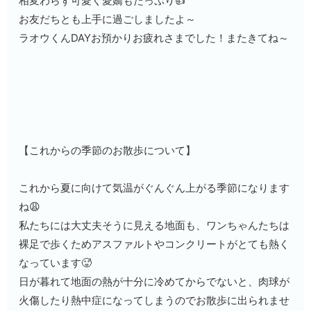
相変わらず可愛く愛嬌もたっぷり👍
お友だちとも上手に過ごしましたよ～
ラオウくんDAYお預かりお疲れさまでした！またきてね～
【
これからの季節のお散歩について
】
これから夏に向けて気温がぐんぐん上がる季節になります
ね😩
私たちには大丈夫そうに見える地面も、ワンちゃんたちは
裸足で歩くためアスファルトやコンクリートがとても熱く
なっています🥵
日が暮れて地面の熱が十分に冷めてからでないと、肉球が
火傷したり熱中症になってしまうのでお散歩に出られませ