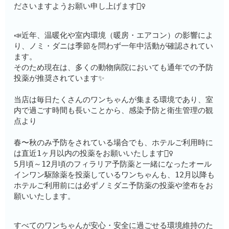
ださいますようお願い申し上げます🙇‍♀️
📣近年、温暖化や室内環境（暖房・エアコン）の影響によ
り、ノミ・ダニは季節を問わず一年中活動が確認されてい
ます。
そのため現在は、多くの動物病院においても通年での予防
投薬が推奨されています✨
当店は毎日たくさんのワンちゃんが集まる環境であり、室
内で過ごす時間も長いことから、感染予防と衛生管理の観
点より
春〜秋のみ予防をされている場合でも、ホテルご利用時に
は直近1ヶ月以内の投薬をお願いいたします🙇‍♀️
5月頃～12月頃のフィラリア予防薬と一緒になったオール
インワン駆除薬を投薬しているワンちゃんも、12月以降も
ホテルご利用前には必ずノミダニ予防薬の投薬や塗布をお
願いいたします。
すべてのワンちゃんが安心・安全に過ごせる環境維持のた