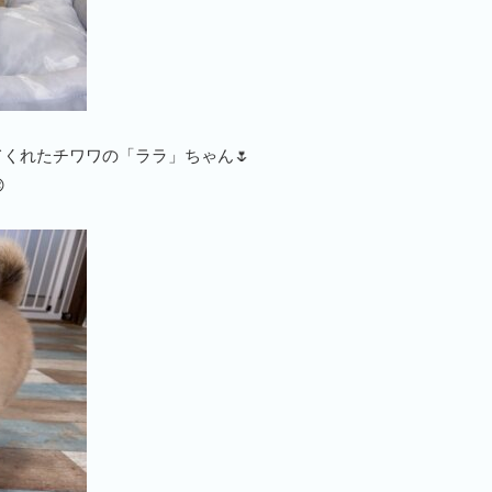
てくれたチワワの「ララ」ちゃん🌷
