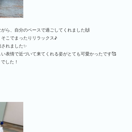
がら、自分のペースで過ごしてくれました🙌
、そこでまったりリラックス♪
癒されました✨
い表情で近づいて来てくれる姿がとても可愛かったです🥰
までした！