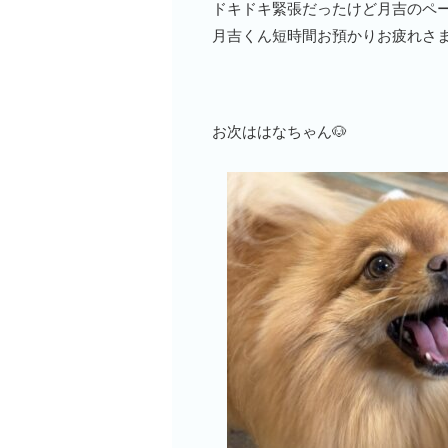
ドキドキ緊張だったけど月吉のペ
月吉くん短時間お預かりお疲れさ
お次ははなちゃん🐶