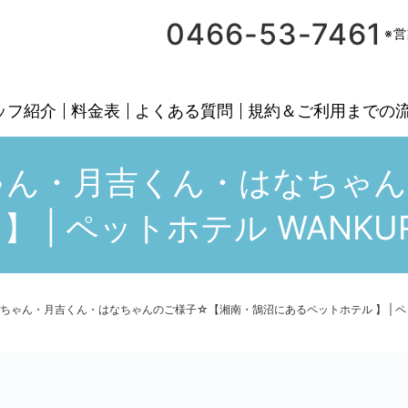
0466-53-7461
※
ッフ紹介
料金表
よくある質問
規約＆ご利用までの
ゃん・月吉くん・はなちゃん
| ペットホテル WANKURU 
ゃん・月吉くん・はなちゃんのご様子☆【湘南・鵠沼にあるペットホテル 】 | ペットホテル