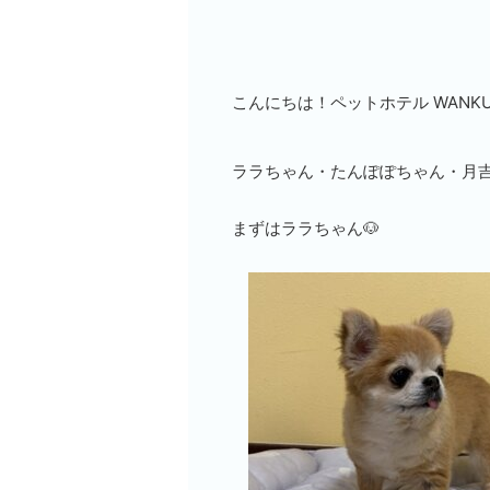
こんにちは！ペットホテル WANKURU
ララちゃん・たんぽぽちゃん・月
まずはララちゃん🐶