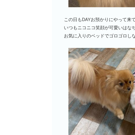
この日もDAYお預かりにやって来
いつもニコニコ笑顔が可愛いはなち
お気に入りのベッドでゴロゴロし