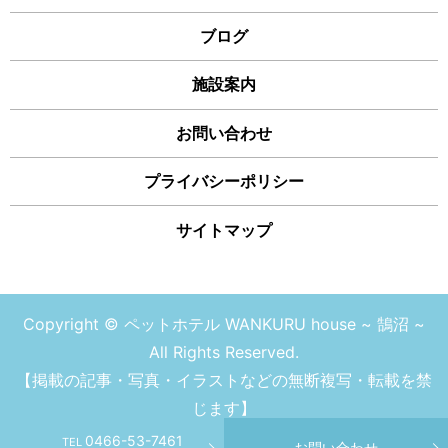
ブログ
施設案内
お問い合わせ
プライバシーポリシー
サイトマップ
Copyright © ペットホテル WANKURU house ~ 鵠沼 ~
All Rights Reserved.
【掲載の記事・写真・イラストなどの無断複写・転載を禁
じます】
0466-53-7461
TEL
お問い合わせ