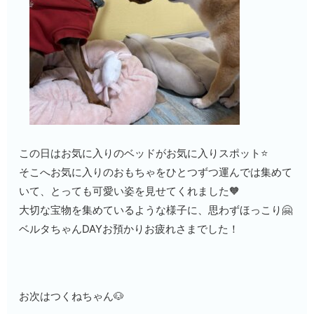
この日はお気に入りのベッドがお気に入りスポット⭐
そこへお気に入りのおもちゃをひとつずつ運んでは集めて
いて、とっても可愛い姿を見せてくれました🧡
大切な宝物を集めているような様子に、思わずほっこり🤗
ベルタちゃんDAYお預かりお疲れさまでした！
お次はつくねちゃん🐶