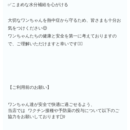
✅こまめな水分補給を心がける
大切なワンちゃんを熱中症から守るため、皆さまも十分お
気をつけください😌
ワンちゃんたちの健康と安全を第一に考えておりますの
で、ご理解いただけますと幸いです🙇‍♀️
【ご利用前のお願い】
ワンちゃん達が安全で快適に過ごせるよう、
当店では ワクチン接種や予防薬の投与について以下のご
協力をお願いしております🙇‍♀️