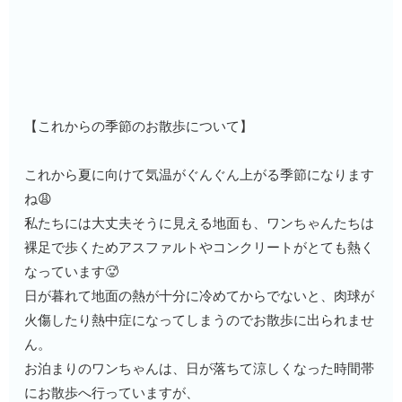
【
これからの季節のお散歩について
】
これから夏に向けて気温がぐんぐん上がる季節になります
ね😩
私たちには大丈夫そうに見える地面も、ワンちゃんたちは
裸足で歩くためアスファルトやコンクリートがとても熱く
なっています🥵
日が暮れて地面の熱が十分に冷めてからでないと、肉球が
火傷したり熱中症になってしまうのでお散歩に出られませ
ん。
お泊まりのワンちゃんは、日が落ちて涼しくなった時間帯
にお散歩へ行っていますが、