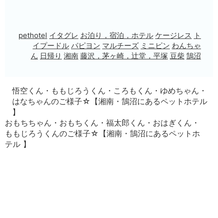
pethotel
イタグレ
お泊り，宿泊，ホテル
ケージレス
ト
イプードル
パピヨン
マルチーズ
ミニピン
わんちゃ
ん
日帰り
湘南
藤沢，茅ヶ崎，辻堂，平塚
豆柴
鵠沼
悟空くん・ももじろうくん・ころもくん・ゆめちゃん・
はなちゃんのご様子☆【湘南・鵠沼にあるペットホテル
】
おもちちゃん・おもちくん・福太郎くん・おはぎくん・
ももじろうくんのご様子☆【湘南・鵠沼にあるペットホ
テル 】