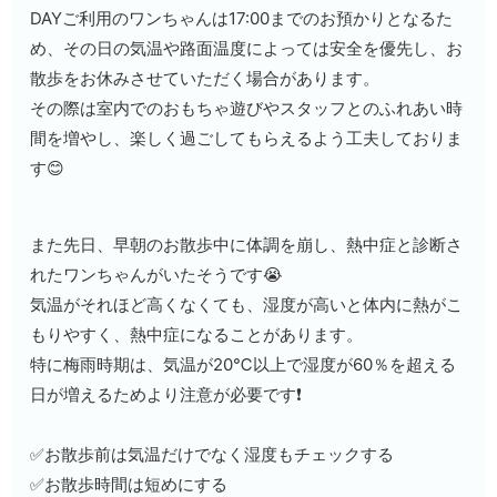
DAYご利用のワンちゃんは17:00までのお預かりとなるた
め、その日の気温や路面温度によっては安全を優先し、お
散歩をお休みさせていただく場合があります。
その際は室内でのおもちゃ遊びやスタッフとのふれあい時
間を増やし、楽しく過ごしてもらえるよう工夫しておりま
す😊
また先日、早朝のお散歩中に体調を崩し、熱中症と診断さ
れたワンちゃんがいたそうです😭
気温がそれほど高くなくても、湿度が高いと体内に熱がこ
もりやすく、熱中症になることがあります。
特に梅雨時期は、気温が20℃以上で湿度が60％を超える
日が増えるためより注意が必要です❗
✅お散歩前は気温だけでなく湿度もチェックする
✅お散歩時間は短めにする