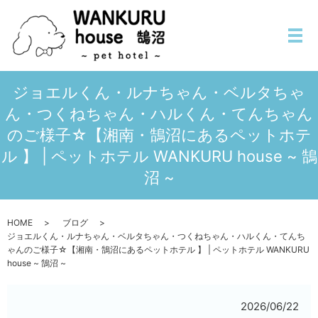
メ
ジョエルくん・ルナちゃん・ベルタちゃ
ん・つくねちゃん・ハルくん・てんちゃん
のご様子☆【湘南・鵠沼にあるペットホテ
ル 】 | ペットホテル WANKURU house ~ 鵠
沼 ~
HOME
ブログ
ジョエルくん・ルナちゃん・ベルタちゃん・つくねちゃん・ハルくん・てんち
ゃんのご様子☆【湘南・鵠沼にあるペットホテル 】 | ペットホテル WANKURU
house ~ 鵠沼 ~
2026/06/22