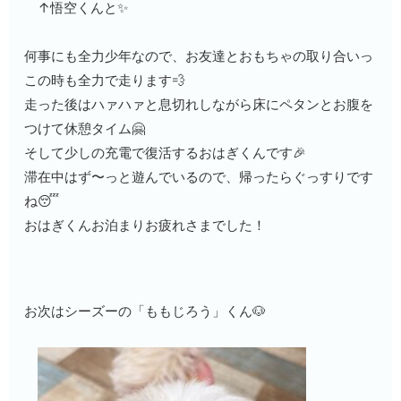
↑悟空くんと✨
何事にも全力少年なので、お友達とおもちゃの取り合いっ
この時も全力で走ります💨
走った後はハァハァと息切れしながら床にペタンとお腹を
つけて休憩タイム🤗
そして少しの充電で復活するおはぎくんです🎉
滞在中はず〜っと遊んでいるので、帰ったらぐっすりです
ね😴
おはぎくんお泊まりお疲れさまでした！
お次はシーズーの「ももじろう」くん🐶