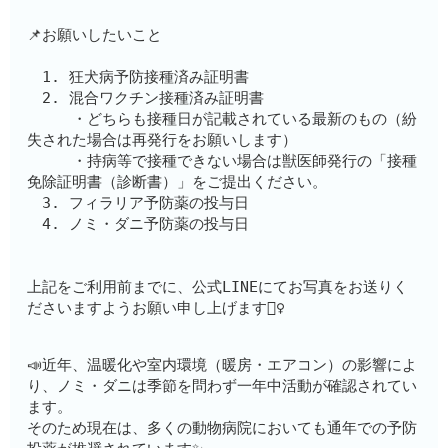
📌お願いしたいこと
　1. 狂犬病予防接種済み証明書
　2. 混合ワクチン接種済み証明書　　
　　　・どちらも接種日が記載されている最新のもの（紛
失された場合は再発行をお願いします）
　　　・持病等で接種できない場合は獣医師発行の「接種
免除証明書（診断書）」をご提出ください。
　3. フィラリア予防薬の投与日
　4. ノミ・ダニ予防薬の投与日
上記をご利用前までに、公式LINEにてお写真をお送りく
ださいますようお願い申し上げます🙇‍♀️
📣近年、温暖化や室内環境（暖房・エアコン）の影響によ
り、ノミ・ダニは季節を問わず一年中活動が確認されてい
ます。
そのため現在は、多くの動物病院においても通年での予防