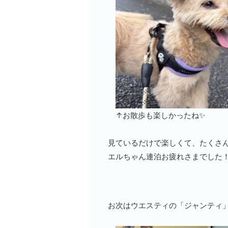
↑お散歩も楽しかったね✨
見ているだけで楽しくて、たくさん
エルちゃん連泊お疲れさまでした
お次はウエスティの「ジャンティ」