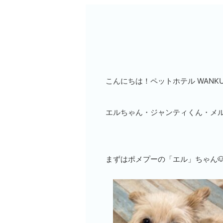
こんにちは！ペットホテル WANKURU
エルちゃん・ジャンティくん・メル
まずはポメプーの「エル」ちゃん