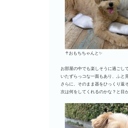
↑おもちちゃんと✨
お部屋の中でも楽しそうに過ごして
いたずらっコな一面もあり、ふと見
さらに、そのまま器をひっくり返
次は何をしてくれるのかな？と目が