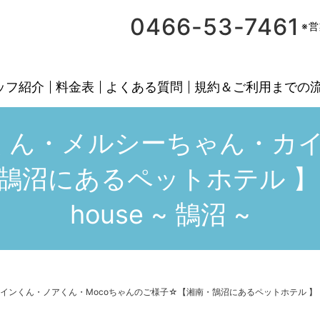
0466-53-7461
※
ッフ紹介
料金表
よくある質問
規約＆ご利用までの
ん・メルシーちゃん・カイ
沼にあるペットホテル 】 | 
house ~ 鵠沼 ~
ん・ノアくん・Mocoちゃんのご様子☆【湘南・鵠沼にあるペットホテル 】 | ペットホ