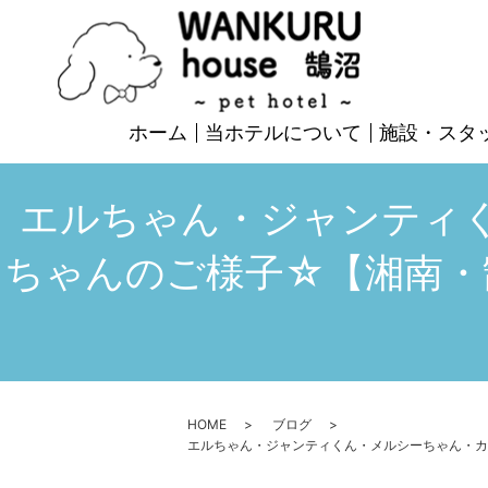
ホーム
当ホテルについて
施設・スタ
エルちゃん・ジャンティく
ちゃんのご様子☆【湘南・鵠
HOME
ブログ
エルちゃん・ジャンティくん・メルシーちゃん・カインく