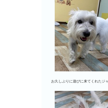
お久しぶりに遊びに来てくれたジャ