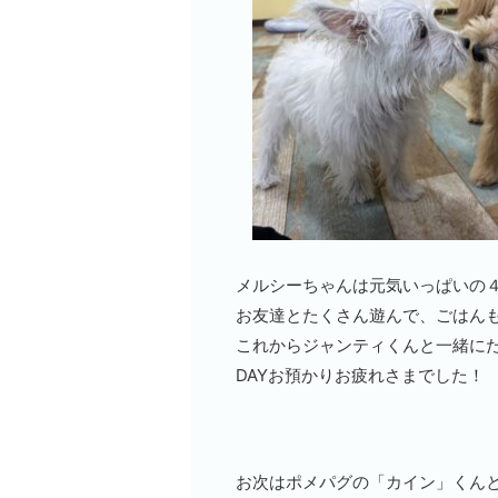
メルシーちゃんは元気いっぱいの４
お友達とたくさん遊んで、ごはん
これからジャンティくんと一緒にた
DAYお預かりお疲れさまでした！
お次はポメパグの「カイン」くんと「