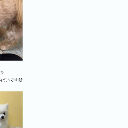
た✨
ぱいです😊